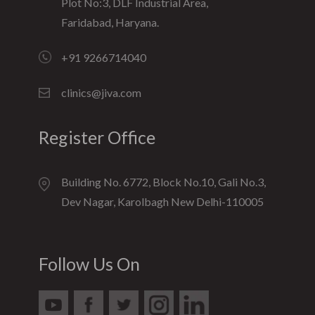
Plot No:3, DLF Industrial Area,
Faridabad, Haryana.
+91 9266714040
clinics@jiva.com
Register Office
Building No. 6772, Block No.10, Gali No.3,
Dev Nagar, Karolbagh New Delhi-110005
Follow Us On