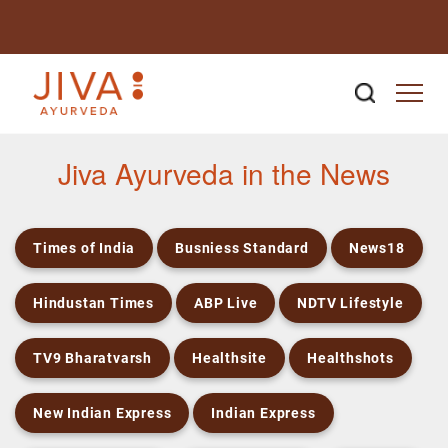
Newsroom
Jiva Ayurveda in the News
Times of India
Busniess Standard
News18
Hindustan Times
ABP Live
NDTV Lifestyle
TV9 Bharatvarsh
Healthsite
Healthshots
New Indian Express
Indian Express