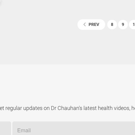
PREV
8
9
1
t regular updates on Dr Chauhan's latest health videos, he