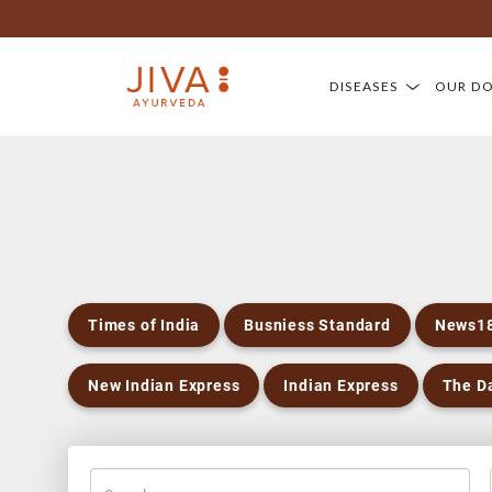
DISEASES
OUR D
Times of India
Busniess Standard
News1
New Indian Express
Indian Express
The Da