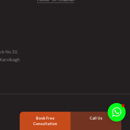
ock No.10,
 Karolbagh
Book Free
Call Us
Consultation