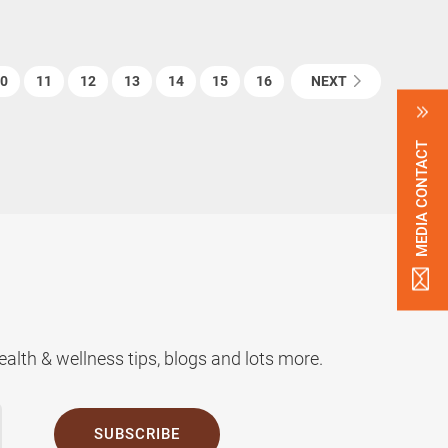
0
11
12
13
14
15
16
NEXT
MEDIA CONTACT
alth & wellness tips, blogs and lots more.
SUBSCRIBE