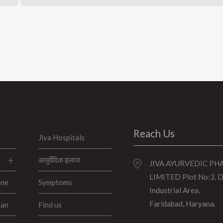
Reach Us
Jiva Hospitals
आयुर्वेदिक इलाज
JIVA AYURVEDIC P
LIMITED Plot No:3, 
ine
Symptoms
Industrial Area,
Faridabad, Haryana.
han
Find us