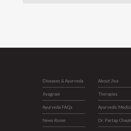
Diseases & Ayurveda
About Jiva
Jivagram
Therapies
Ayurveda FAQs
Ayurvedic Medic
News Room
Dr. Partap Chau