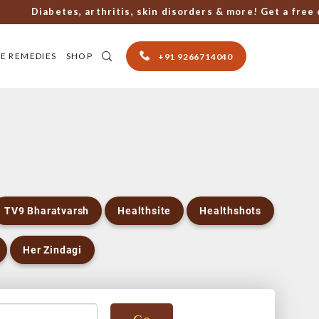
Diabetes, arthritis, skin disorders & more! Get a free co
E REMEDIES
SHOP
+91 9266714040
TV9 Bharatvarsh
Healthsite
Healthshots
Her Zindagi