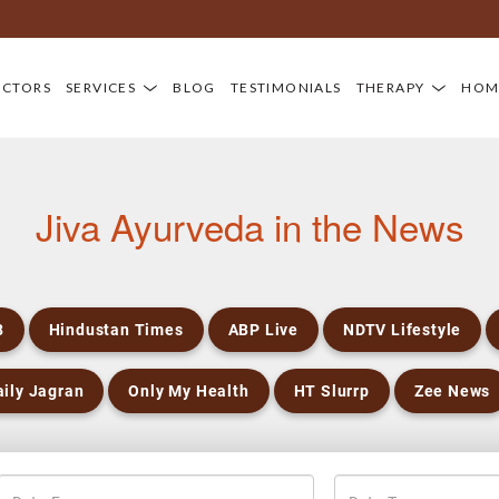
Newsroom
OCTORS
SERVICES
BLOG
TESTIMONIALS
THERAPY
HOM
Jiva Ayurveda in the News
8
Hindustan Times
ABP Live
NDTV Lifestyle
ily Jagran
Only My Health
HT Slurrp
Zee News