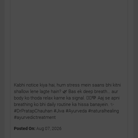
Kabhi notice kiya hai, hum stress mein saans bhi kitni
shallow lene lagte hain? 🌿 Bas ek deep breath… aur
body ko thoda relax karne ka signal. 🧘‍♂️💚 Aaj se apni
breathing ko bhi daily routine ka hissa banayein. ✨
#DrPratapChauhan #Jiva #Ayurveda #naturalhealing
#ayurvedictreatment
Posted On:
Aug 07, 2026