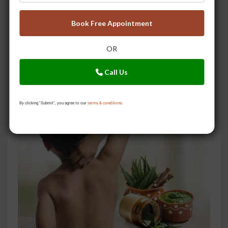
Book Free Appointment
OR
Call Us
The Happy Couple?s Guide to Ayurvedic Garbh
Sanskar
By clicking "Submit", you agree to our
terms & conditions.