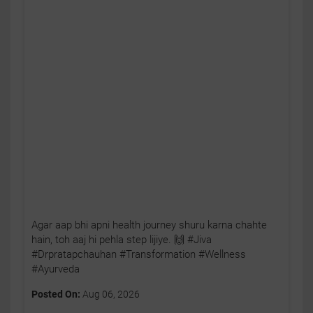
Agar aap bhi apni health journey shuru karna chahte
hain, toh aaj hi pehla step lijiye. 🙌 #Jiva
#Drpratapchauhan #Transformation #Wellness
#Ayurveda
Posted On:
Aug 06, 2026