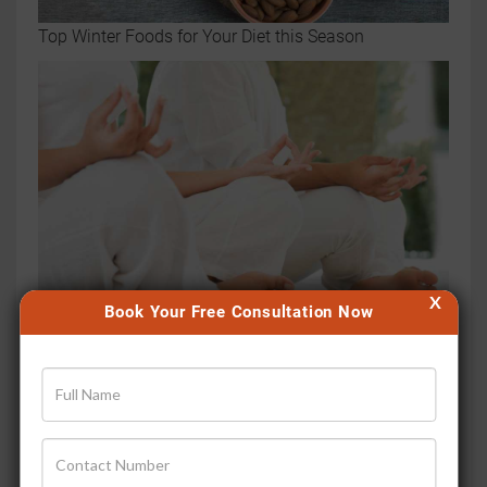
Top Winter Foods for Your Diet this Season
X
Book Your Free Consultation Now
How to Embrace Ayurvedic Lifestyle In 3 Easy Steps:
For Couples