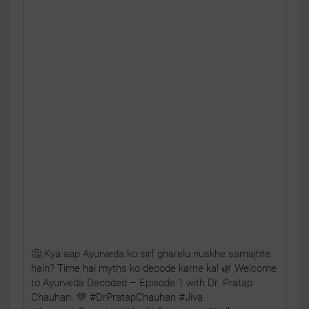
🤔 Kya aap Ayurveda ko sirf gharelu nuskhe samajhte
hain? Time hai myths ko decode karne ka! 🌿 Welcome
to Ayurveda Decoded – Episode 1 with Dr. Pratap
Chauhan. 💚 #DrPratapChauhan #Jiva