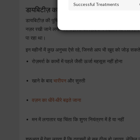
Successful Treatments
डायबिटीज़ का पता चलने के बाद शुरुआती 6 महीने
डायबिटीज़ की पुष्टि होने के बाद शुरुआती महीने अक्सर सबसे ज़्या
नज़र रखी जाने लगी और रोज़मर्रा की ज़िंदगी में बदलाव आने लगे
पा रहा था।
इन महीनों में कुछ अनुभव ऐसे रहे, जिनसे आप भी खुद को जोड़ सकते ह
रोज़मर्रा के कामों में पहले जैसी ऊर्जा महसूस नहीं होना
खाने के बाद
भारीपन
और सुस्ती
वज़न का धीरे-धीरे बढ़ते जाना
मन में लगातार यह चिंता कि शुगर नियंत्रण में है या नहीं
शुरुआत में ऐसा लगता है कि दवाइयों से सब ठीक हो जाएगा, लेकिन 