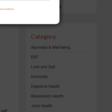
ms & conditions.
र्ट्स पर
ं नहीं आ
Category
Ayurveda & Well-being
ENT
Liver and Gall
Immunity
Digestive Health
Respiratory Health
Joint Health
 कहीं