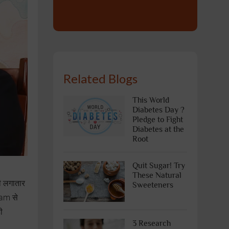
Related Blogs
This World
Diabetes Day ?
Pledge to Fight
Diabetes at the
Root
Quit Sugar! Try
These Natural
ी लगातार
Sweeteners
ram से
ी
3 Research