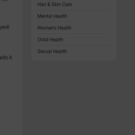
Hair & Skin Care
Mental Health
ज़रूरी
Women's Health
Child Health
Sexual Health
रीर में
Heart Health
Endocrine Disorders
Other Health Problems
Health & Wellness Products
Diet & Lifestyle
Videos