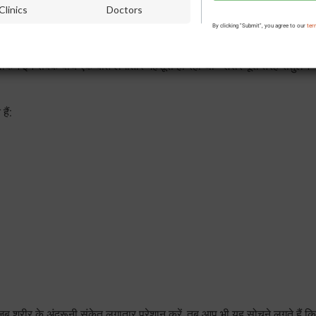
Clinics
Doctors
 कैसे बीते?
By clicking "Submit", you agree to our
ter
दा उलझन भरे होते हैं। ध्रुव दत्ता के साथ भी यही हुआ। इलाज की शुरुआत हुई, रिपो
। लेकिन इन सबके बीच एक बात लगातार महसूस हो रही थी—शरीर पूरी तरह संतुलन मे
ैं:
जब शरीर के अंदरूनी संकेत लगातार परेशान करें, तब आप भी यह सोचने लगते हैं कि