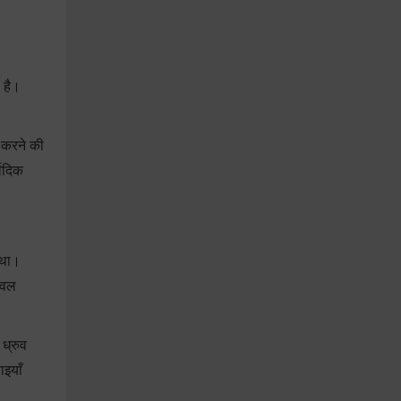
 है।
त करने की
वेदिक
 था।
ेवल
ध्रुव
ाइयाँ