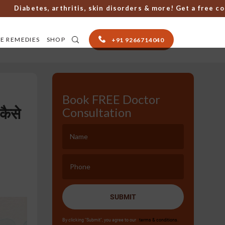
abetes, arthritis, skin disorders & more! Get a free consult
E REMEDIES
SHOP
+91 9266714040
Book FREE Doctor
कैसे
Consultation
SUBMIT
By clicking "Submit", you agree to our
terms & conditions.