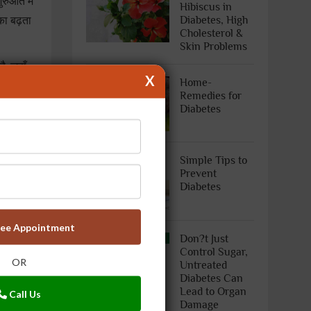
रुआत में
Hibiscus in
Diabetes, High
का बढ़ता
Cholesterol &
Skin Problems
ै, जहाँ
X
Home-
देखता है।
Remedies for
Diabetes
 आपके
चिड़ाहट
Simple Tips to
Prevent
ैं।
Diabetes
।
आगे का
ree Appointment
Don?t Just
Control Sugar,
OR
Untreated
चलकर
Diabetes Can
ा की
Lead to Organ
Call Us
Damage