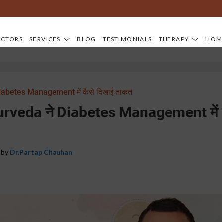
Di
OCTORS
SERVICES
BLOG
TESTIMONIALS
THERAPY
HOM
iabetes Management में कैसे दिखाई ताकत
urveda ने Diabetes Management में 
 by
Dr.Partap Chauhan