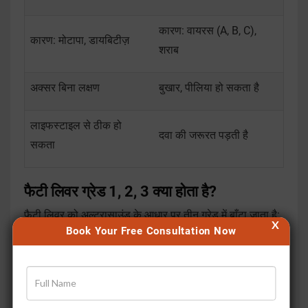
कारण: वायरस (A, B, C),
कारण: मोटापा, डायबिटीज़
शराब
अक्सर बिना लक्षण
बुखार, पीलिया हो सकता है
लाइफस्टाइल से ठीक हो
दवा की जरूरत पड़ती है
सकता
फैटी लिवर ग्रेड 1, 2, 3 क्या होता है?
फैटी लिवर को अल्ट्रासाउंड के आधार पर तीन ग्रेड में बाँटा जाता है:
X
Book Your Free Consultation Now
ग्रेड 1 (माइल्ड फैटी लिवर)
– हल्की मात्रा में चर्बी जमा
ग्रेड 2 (मॉडरेट)
– चर्बी अधिक, लिवर थोड़ा बढ़ सकता है
ग्रेड 3 (सीवियर)
– ज्यादा चर्बी, लिवर डैमेज का खतरा