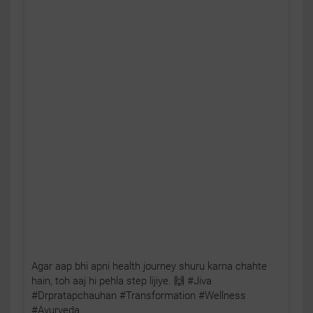
Agar aap bhi apni health journey shuru karna chahte
hain, toh aaj hi pehla step lijiye. 🙌 #Jiva
#Drpratapchauhan #Transformation #Wellness
#Ayurveda