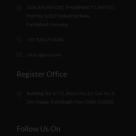
JIVA AYURVEDIC PHARMACY LIMITED
Plot No:3, DLF Industrial Area,
Faridabad, Haryana.
+91 9266714040
clinics@jiva.com
Register Office
Building No. 6772, Block No.10, Gali No.3,
Dev Nagar, Karolbagh New Delhi-110005
Follow Us On