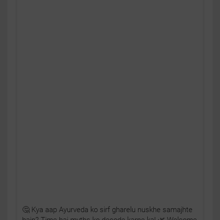
🤔 Kya aap Ayurveda ko sirf gharelu nuskhe samajhte
hain? Time hai myths ko decode karne ka! 🌿 Welcome