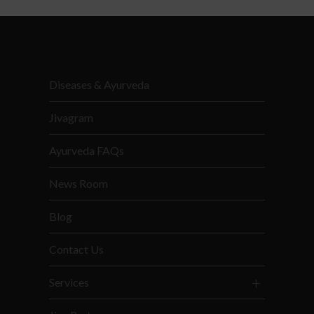
Diseases & Ayurveda
Jivagram
Ayurveda FAQs
News Room
Blog
Contact Us
Services