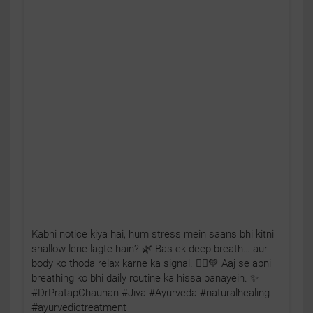
Kabhi notice kiya hai, hum stress mein saans bhi kitni
shallow lene lagte hain? 🌿 Bas ek deep breath… aur
body ko thoda relax karne ka signal. 🧘‍♂️💚 Aaj se apni
breathing ko bhi daily routine ka hissa banayein. ✨
#DrPratapChauhan #Jiva #Ayurveda #naturalhealing
#ayurvedictreatment