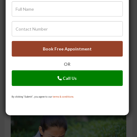
Ayurvedic Dental Care
Book Free Appointment
OR
Call Us
By clicking "Submit", you agree to our
terms & conditions.
Don't Suppress Migraine; Treat It!