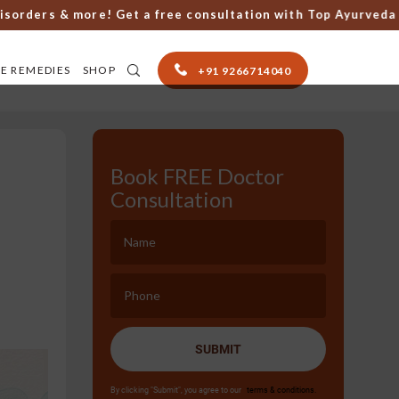
ders & more! Get a free consultation with Top Ayurveda docto
E REMEDIES
SHOP
+91 9266714040
Book FREE Doctor
Consultation
SUBMIT
By clicking "Submit", you agree to our
terms & conditions.