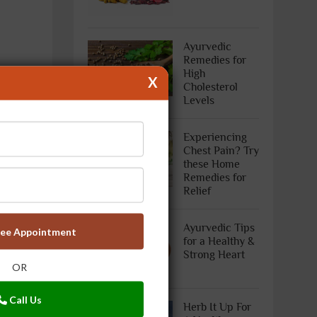
Ayurvedic
Remedies for
High
X
Cholesterol
Levels
Experiencing
Chest Pain? Try
these Home
Remedies for
Relief
Ayurvedic Tips
ree Appointment
for a Healthy &
Strong Heart
OR
ुसार, देश
ी में —
Call Us
Herb It Up For