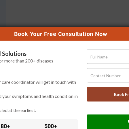
Book Your Free Consultation Now
 Solutions
for more than 200+ diseases
r care coordinator will get in touch with
Book F
d your symptoms and health condition in
led at the earliest.
े हैं। इंस्टीट्यूट फॉर हेल्थ मेट्रिक्स एंड इवैल्यूएशन (आईएचएमई) के आँकड़ों के अन
ही हैं। वहीं एक शोध यह दर्शाता है कि सर्दियों के महीनों — खासकर जनवरी और फरवर
80+
500+
मों की तुलना में कहीं अधिक होती है।