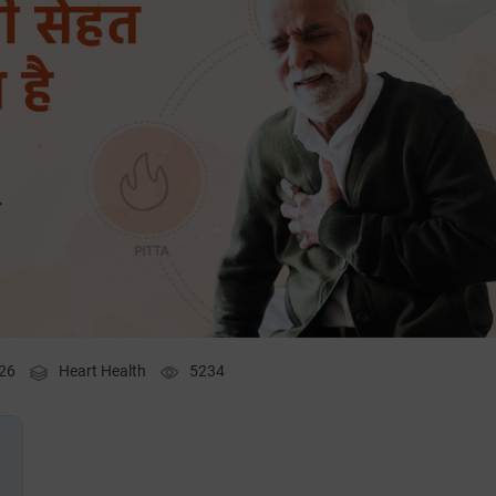
026
Heart Health
5234