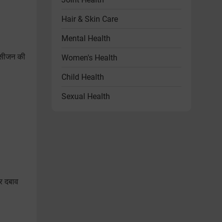
Hair & Skin Care
Mental Health
क्सीजन की
Women's Health
Child Health
Sexual Health
Heart Health
Endocrine Disorders
Other Health Problems
Health & Wellness Products
पर दबाव
Diet & Lifestyle
Videos