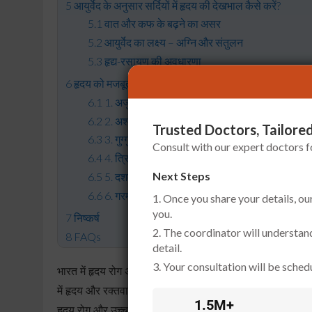
आयुर्वेद के अनुसार सर्दियों में हृदय की देखभाल कैसे करें?
वात और कफ के बढ़ने का असर
आयुर्वेद का लक्ष्य – अग्नि और संतुलन
हृद्य-रसायण की अवधारणा
हृदय को मजबूत रखने वाले प्रमुख आयुर्वेदिक उपाय क्या हैं?
1. अर्जुन की छाल
2. अश्वगंधा
Trusted Doctors, Tailored
3. गुग्गुल
Consult with our expert doctors 
4. त्रिफला और तुलसी
Next Steps
5. दशमूलारिष्ट
6. गरम पेय और आयुर्वेदिक ड्रिंक
1. Once you share your details, ou
you.
निष्कर्ष
2. The coordinator will understan
FAQs
detail.
3. Your consultation will be schedu
भारत में हृदय रोग अब सबसे बड़ी स्वास्थ्य चिंताओं में से एक बन चुक
में हृदय और रक्तवाहिनी संबंधी बीमारियाँ लाखों लोगों की जान ले र
1.5M+
हृदय रोग और उच्च रक्तचाप से होने वाली मौतों की संख्या अन्य मौस