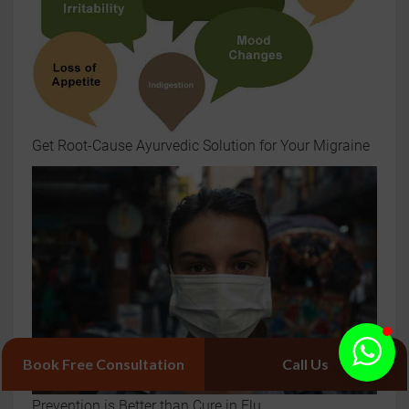
Get Root-Cause Ayurvedic Solution for Your Migraine
Book Free Consultation
Call Us
Prevention is Better than Cure in Flu