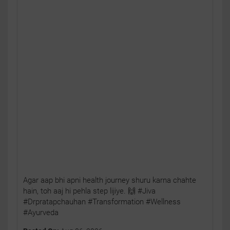
Agar aap bhi apni health journey shuru karna chahte
hain, toh aaj hi pehla step lijiye. 🙌 #Jiva
#Drpratapchauhan #Transformation #Wellness
#Ayurveda