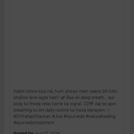
Kabhi notice kiya hai, hum stress mein saans bhi kitni
shallow lene lagte hain? 🌿 Bas ek deep breath… aur
body ko thoda relax karne ka signal. 🧘‍♂️💚 Aaj se apni
breathing ko bhi daily routine ka hissa banayein. ✨
#DrPratapChauhan #Jiva #Ayurveda #naturalhealing
#ayurvedictreatment
Posted On:
Aug 07, 2026