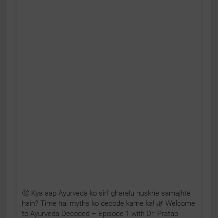
🤔 Kya aap Ayurveda ko sirf gharelu nuskhe samajhte
hain? Time hai myths ko decode karne ka! 🌿 Welcome
to Ayurveda Decoded – Episode 1 with Dr. Pratap