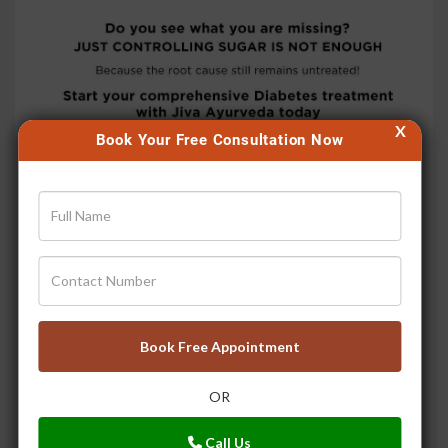
X
Book Your Free Consultation Now
Do You Know The Root-cause of ?Your? Diabetes?
Book Free Appointment
OR
Call Us