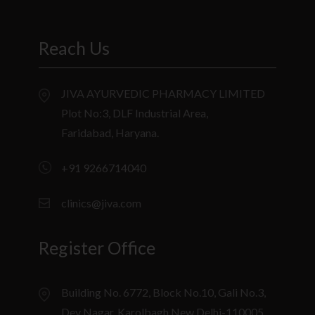
Reach Us
JIVA AYURVEDIC PHARMACY LIMITED
Plot No:3, DLF Industrial Area,
Faridabad, Haryana.
+91 9266714040
clinics@jiva.com
Register Office
Building No. 6772, Block No.10, Gali No.3,
Dev Nagar, Karolbagh New Delhi-110005