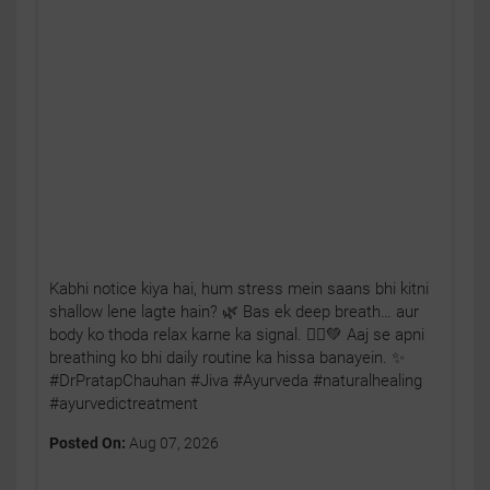
Kabhi notice kiya hai, hum stress mein saans bhi kitni
shallow lene lagte hain? 🌿 Bas ek deep breath… aur
body ko thoda relax karne ka signal. 🧘‍♂️💚 Aaj se apni
breathing ko bhi daily routine ka hissa banayein. ✨
#DrPratapChauhan #Jiva #Ayurveda #naturalhealing
#ayurvedictreatment
Posted On:
Aug 07, 2026