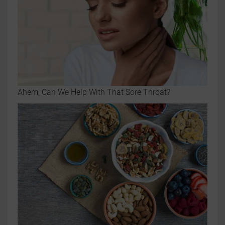
Ahem, Can We Help With That Sore Throat?