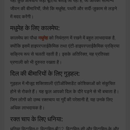
यहाँ कुछ औषधीय जड़ी बूटियाँ बताई जा रही हैं, जो आपको सामान्य
जीवन की बीमारियों, जैसे कि मधुमेह, पथरी और सर्दी-ज़ुकाम से लड़ने
में मदद करेंगी।
मधुमेह के लिए कालमेघ:
कालमेघ का पौधा
मधुमेह
को नियंत्रण में रखने में बहुत लाभदायक है,
क्योंकि इसमें हाइपरग्लाईकैमिक तथा एंटी-हाइपरग्लाईकैमिक प्रक्रिया
सक्रिय रूप से चलती रहती है। इसके अतिरिक्त, यह प्रतिरक्षा
प्रणाली को भी दुरुस्त रखता है।
दिल की बीमारियों के लिए गुड़हल:
गुड़हल में मौजूद शक्तिशाली एंटीऑक्सिडेंट कोशिकाओं को संकुचित
होने से रोकते हैं। यह फूल आपको दिल के दौरे पड़ने से भी बचाता है।
जिन लोगों को उच्च रक्तचाप या गुर्दे की परेशानी है, यह उनके लिए
अधिक लाभदायक है।
रक्त चाप के लिए धनिया:
धनिया विटामिन-ए, विटामिन-बी12, विटामिन-सी और विटामिन-के और