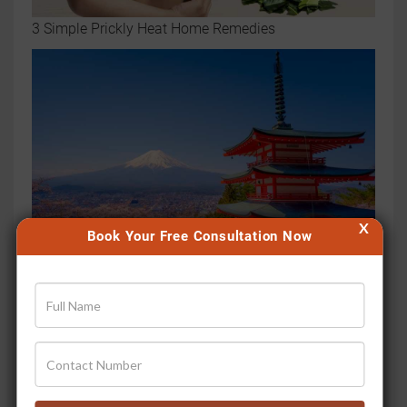
3 Simple Prickly Heat Home Remedies
X
Book Your Free Consultation Now
Jiva Spreading Deeper and Practical Ayurveda in
Japan