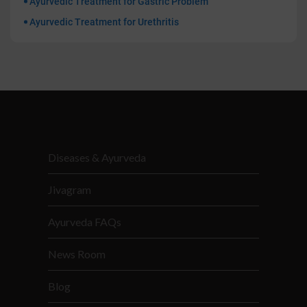
Ayurvedic Treatment for Gastric Problem
Ayurvedic Treatment for Urethritis
Diseases & Ayurveda
Jivagram
Ayurveda FAQs
News Room
Blog