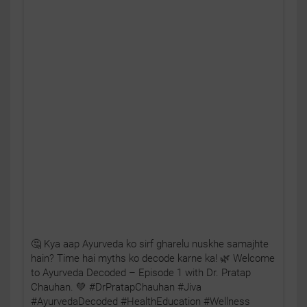
🤔 Kya aap Ayurveda ko sirf gharelu nuskhe samajhte
hain? Time hai myths ko decode karne ka! 🌿 Welcome
to Ayurveda Decoded – Episode 1 with Dr. Pratap
Chauhan. 💚 #DrPratapChauhan #Jiva
#AyurvedaDecoded #HealthEducation #Wellness