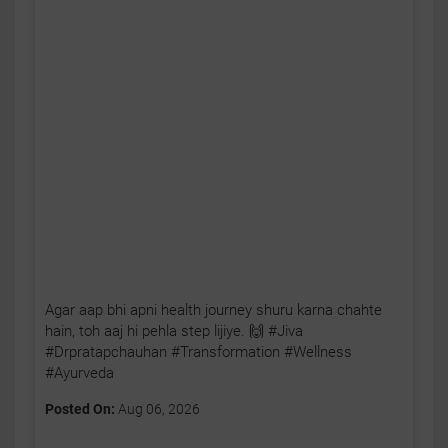
Agar aap bhi apni health journey shuru karna chahte
hain, toh aaj hi pehla step lijiye. 🙌 #Jiva
#Drpratapchauhan #Transformation #Wellness
#Ayurveda
Posted On:
Aug 06, 2026