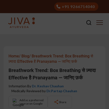
+91 9266714040
Home/
Blog/
Breathwork Trend: Box Breathing से
ज़्यादा Effective है Pranayama — जानिए फ़र्क
Breathwork Trend: Box Breathing से ज़्यादा
Effective है Pranayama — जानिए फ़र्क
Information By
Dr. Keshav Chauhan
Medically Reviewed by
Dr.Partap Chauhan
Add as a preferred
Share
source on Google