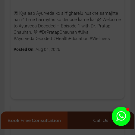
🤔 Kya aap Ayurveda ko sirf gharelu nuskhe samajhte
hain? Time hai myths ko decode karne ka! 🌿 Welcome
to Ayurveda Decoded – Episode 1 with Dr. Pratap
Chauhan. 💚 #DrPratapChauhan #Jiva
#AyurvedaDecoded #HealthEducation #Wellness
Posted On:
Aug 04, 2026
Book Free Consultation
Call Us