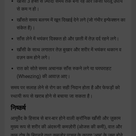
खाँसी 3 हफ्ते से ज़्यादा समय तक बनी रहे और किसी घरेलू उपाय
से कम न हो।
खाँसते समय बलगम में खून दिखाई देने लगे (जो गंभीर इन्फेक्शन का
संकेत है)।
साँस लेने में भयंकर दिक्कत हो और छाती में तेज़ दर्द रहने लगे।
खाँसी के साथ लगातार तेज़ बुखार और शरीर में भयंकर थकान व
वज़न कम होने लगे।
रात को सोते समय अचानक साँस रुकने लगे या घरघराहट
(Wheezing) की आवाज़ आए।
समय पर सलाह लेने से रोग का सही निदान होता है और फेफड़ों को
स्थायी रूप से खराब होने से बचाया जा सकता है।
निष्कर्ष
आयुर्वेद के हिसाब से बार-बार होने वाली क्रॉनिक खाँसी और ज़ुकाम
मुख्य रूप से शरीर की अंदरूनी कमज़ोरी (ओजस की कमी), वात और
कफ दोष के बिगड़ने तथा कमज़ोर पाचन के कारण 'आम' के जमा होने