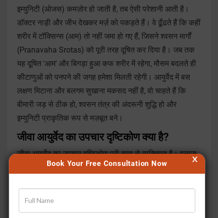
इम्युनिटी (ओजस) कमज़ोर हो जाती है, तब ऐसी परेशानी आती है।
डॉक्टर नाड़ी और जीभ देखकर मर्ज़ को पकड़ते हैं। वे ढूँढते हैं कि कहीं
शरीर में टॉक्सिन्स (आम) तो नहीं जमा हो गए हैं, जिसने श्वसन मार्गों
(Pranavaha Srotas) को पूरी तरह दूषित कर दिया है। जब तक
यह दूषित 'आम' और बिगड़ा हुआ कफ शरीर में रहेगा, मौसम बदलते ही
कीटाणुओं को पनपने की जगह हमेशा मिलती रहेगी। आयुर्वेद में बस
लक्षण मिटाना और बलगम सुखाना मकसद नहीं है, वो चाहते हैं कि
बीमारी जड़ से ठीक हो, श्वसन तंत्र की अंदरूनी शुद्धि हो और
इम्युनिटी प्राकृतिक रूप से मज़बूत बने।
जीवा आयुर्वेद का उपचार दृष्टिकोण क्या है?
जीवा आयुर्वेद का उपचार दृष्टिकोण पूरी तरह से व्यक्तिगत है। इलाज
X
Book Your Free Consultation Now
शुरू करने से पहले आयुर्वेद एक्सपर्ट इन मुख्य बातों पर बारीकी से ध्यान
देते हैं:
कस्टमाइज़्ड इलाज:
हर व्यक्ति का शरीर और स्वास्थ्य अलग होता
है, इसलिए इलाज पूरी तरह से उनके शरीर के अनुकूल ही तय किया