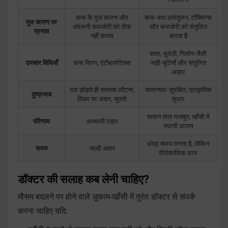
कफ के मूल कारण और
कफ-वात असंतुलन, टॉक्सिन्स
मूल कारण पर
अंदरूनी कमजोरी को ठीक
और कमजोरी को संतुलित
प्रभाव
नहीं करता
करता है
वासा, मुलेठी, गिलोय जैसी
उपचार विधियाँ
कफ सिरप, एंटीबायोटिक्स
जड़ी-बूटियाँ और संतुलित
आहार
दवा छोड़ते ही समस्या लौटना,
सामान्यतः सुरक्षित, प्राकृतिक
दुष्प्रभाव
लिवर पर असर, सुस्ती
सुधार
श्वसन तंत्र मजबूत, खाँसी में
परिणाम
अस्थायी राहत
स्थायी आराम
थोड़ा समय लगता है, लेकिन
समय
जल्दी असर
दीर्घकालिक लाभ
डॉक्टर की सलाह कब लेनी चाहिए?
मौसम बदलने पर होने वाले ज़ुकाम-खाँसी में तुरंत डॉक्टर से संपर्क
करना चाहिए यदि: