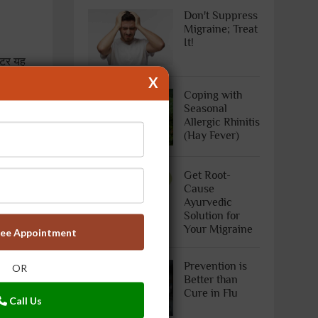
Don't Suppress
Migraine; Treat
It!
्टर यह
X
ीनों में
Coping with
Seasonal
Allergic Rhinitis
?"
(Hay Fever)
Get Root-
ीर की
Cause
रीर के कई
Ayurvedic
Solution for
Your Migraine
ree Appointment
्कि शरीर
Prevention is
ेशा यह
OR
Better than
Cure in Flu
Call Us