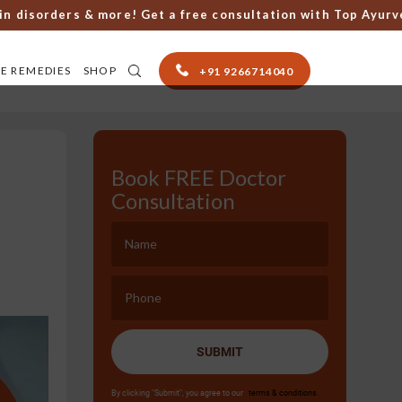
sorders & more! Get a free consultation with Top Ayurveda d
E REMEDIES
SHOP
+91 9266714040
Book FREE Doctor
Consultation
SUBMIT
By clicking "Submit", you agree to our
terms & conditions.