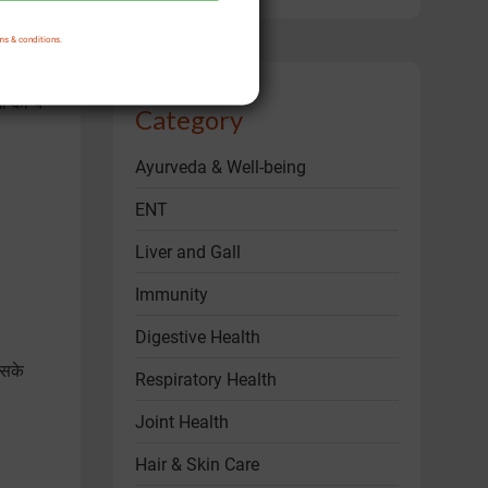
आधार पर
ms & conditions.
ं को ये
Category
Ayurveda & Well-being
ENT
Liver and Gall
Immunity
Digestive Health
इसके
Respiratory Health
Joint Health
Hair & Skin Care