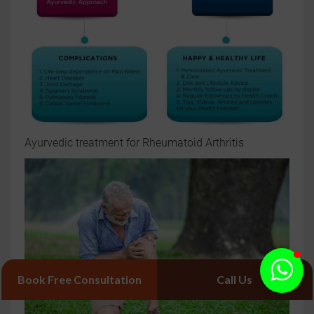
Ayurvedic treatment for Rheumatoid Arthritis
Book Free Consultation
Call Us