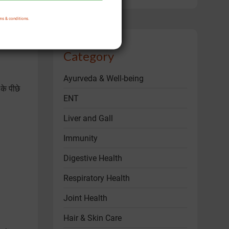
ms & conditions.
या चीज़ें
Category
Ayurveda & Well-being
के पीछे
ENT
Liver and Gall
Immunity
Digestive Health
Respiratory Health
Joint Health
Hair & Skin Care