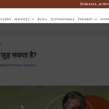
Diabetes, arthritis, s
OCTORS
SERVICES
BLOG
TESTIMONIALS
THERAPY
HOM
ै?
से जुड़ सकता है?
 by
Dr.Partap Chauhan