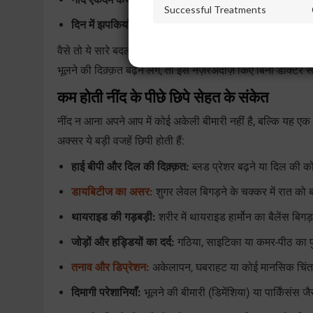
Successful Treatments
दिन में झपकियाँ आना:
रात की अधूरी रह गई नींद की कसर पूरी करन
वैसे तो ये सारे बदलाव बढ़ती उम्र का एक नॉर्मल हिस्सा हैं, लेक
भूलने की दिक़्क़त बढ़ने लगे, तो इसे नज़रअंदाज़ किए बिना डॉक्टर
कम होती नींद के पीछे छिपे सेहत के संकेत
नींद न आना अपने आप में कोई अकेली बीमारी नहीं है, बल्कि यह एक इशा
अक्सर ये बड़ी वजहें छिपी होती हैं:
हाई बीपी और दिल की दिक़्क़त:
ब्लड प्रेशर बढ़ने या दिल की 
डायबिटीज का असर:
शुगर लेवल बिगड़ने के चक्कर में रात को ब
थायराइड की गड़बड़ी:
शरीर में थायराइड हार्मोन का बैलेंस बिगड़
जोड़ों और हड्डियों का दर्द:
गठिया, साइटिका या कमर-पीठ का पुरान
तनाव और डिप्रेशन:
अकेलापन, घबराहट या कोई मानसिक चिंता द
दिमागी परेशानियाँ:
भूलने की बीमारी (डिमेंशिया) या पार्किंसंस 