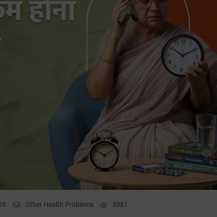
26
Other Health Problems
5081