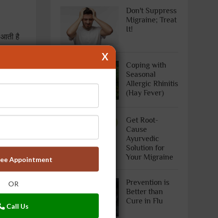
Don't Suppress
Migraine; Treat
It!
ँ आती है
X
Coping with
 नहीं
Seasonal
Allergic Rhinitis
(Hay Fever)
है तो
Get Root-
Cause
Ayurvedic
Solution for
ने-जागने
Your Migraine
ree Appointment
Prevention is
OR
Better than
Cure in Flu
Call Us