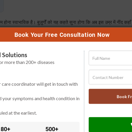
म होना स्वाभाविक है। बुज़ुर्गों को यह कहते सुना होगा कि अब इस उम्र में नींद कहा
Book Your Free Consultation Now
लेकिन हर रात अधूरी नींद या बार-बार आँख खुलना सामान्य नहीं है। यह सिर्फ थकान
ता है।
 Solutions
और मन दोनों को संतुलित रखने की सबसे मज़बूत नींव माना गया है। जब नींद बिगड़ती 
for more than 200+ diseases
ुक जाती है।
r care coordinator will get in touch with
लॉजिकल क्लॉक भी अपना गियर बदलने लगती है। यही वजह है कि घर के बुज़ुर्गों का सो
Book F
d your symptoms and health condition in
चले जाते हैं और सुबह सूरज निकलने से पहले ही उनकी आँख खुल जाती है।
led at the earliest.
समय होता है, वह काफी घट जाता है और नींद बस ऊपर-ऊपर ही रहती है।
80+
500+
किसी के चलने की आहट हुई नहीं कि बुजुर्ग तुरंत जाग जाते हैं।