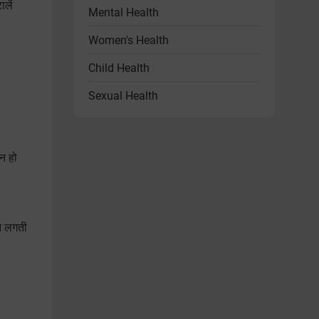
लें
Mental Health
Women's Health
Child Health
Sexual Health
Heart Health
Endocrine Disorders
िन हो
Other Health Problems
Health & Wellness Products
ने लगती
Diet & Lifestyle
Videos