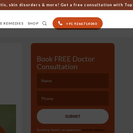
kin disorders & more! Get a free consultation with Top Ayur
E REMEDIES
SHOP
+91 9266714040
Book FREE Doctor
Consultation
SUBMIT
By clicking "Submit", you agree to our
terms & conditions.