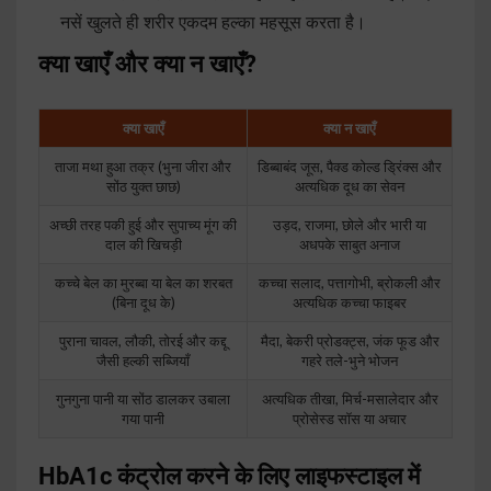
नसें खुलते ही शरीर एकदम हल्का महसूस करता है।
क्या खाएँ और क्या न खाएँ?
क्या खाएँ
क्या न खाएँ
ताजा मथा हुआ तक्र (भुना जीरा और
डिब्बाबंद जूस, पैक्ड कोल्ड ड्रिंक्स और
सोंठ युक्त छाछ)
अत्यधिक दूध का सेवन
अच्छी तरह पकी हुई और सुपाच्य मूंग की
उड़द, राजमा, छोले और भारी या
दाल की खिचड़ी
अधपके साबुत अनाज
कच्चे बेल का मुरब्बा या बेल का शरबत
कच्चा सलाद, पत्तागोभी, ब्रोकली और
(बिना दूध के)
अत्यधिक कच्चा फाइबर
पुराना चावल, लौकी, तोरई और कद्दू
मैदा, बेकरी प्रोडक्ट्स, जंक फूड और
जैसी हल्की सब्जियाँ
गहरे तले-भुने भोजन
गुनगुना पानी या सोंठ डालकर उबाला
अत्यधिक तीखा, मिर्च-मसालेदार और
गया पानी
प्रोसेस्ड सॉस या अचार
HbA1c कंट्रोल करने के लिए लाइफस्टाइल में