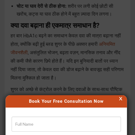
चोट या घाव देरी से ठीक होना:
शरीर पर लगी कोई छोटी सी
खरोंच, कट्स या घाव ठीक होने में बहुत ज़्यादा दिन लगना।
क्या दवा बढ़ाना ही एकमात्र समाधान है?
हर बार HbA1c बढ़ने का समाधान केवल दवा की मात्रा बढ़ाना नहीं
होता, क्योंकि बढ़ी हुई ब्लड शुगर के पीछे अक्सर हमारी
अनियमित
जीवनशैली
, असंतुलित भोजन, बढ़ता वज़न, मानसिक तनाव और नींद
की कमी जैसे कारण छिपे होते हैं। यदि इन बुनियादी बातों पर ध्यान
नहीं दिया जाता, तो केवल दवा की डोज बढ़ाने के बावजूद सही परिणाम
मिलना मुश्किल हो जाता है।
शुगर को अच्छे से कंट्रोल करने के लिए दवाओं के साथ-साथ पौष्टिक
आहार लेना, रोज़ नियम से वॉक या व्यायाम करना, तनाव मुक्त रहना
X
Book Your Free Consultation Now
और समय पर गहरी नींद लेना भी उतना ही ज़रूरी है। जब आप अपनी
पूरी दिनचर्या में सुधार का यह समग्र दृष्टिकोण अपनाते हैं, तभी लंबे
समय तक बेहतर शुगर नियंत्रण और अच्छा स्वास्थ्य बनाए रखने में
वास्तविक सहायता मिलती है।