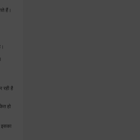
े हैं।
है।
।
 रही है
केत हो
तो इसका