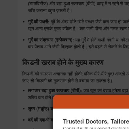
(डायबिटीज) और बढ़ा हुआ रक्तचाप (बीपी) काबू में न रहने से 
जाँच कराना बहुत ज़रूरी है।
गुर्दे की पथरी:
गुर्दे के अंदर छोटे-छोटे पत्थर जैसे कण जमा हो 
खून आना इसके मुख्य संकेत हैं। कम पानी पीना और गलत खान-
गुर्दे का संक्रमण (इन्फेक्शन):
यह गुर्दे में होने वाली गंदगी या 
बार पेशाब आने जैसी दिक़्क़त होती है। इसे बढ़ने से रोकने के
किडनी खराब होने के मुख्य कारण
किडनी की समस्या अचानक नहीं होती, बल्कि धीरे-धीरे कुछ आदतों
जाए, तो किडनी को नुकसान होने से बचाया जा सकता है।
लगातार बढ़ा हुआ रक्तचाप (बीपी):
जब खून का दबाव हमेशा बढ़ा र
शक्ति कम होने लगती है।
शुगर (मधुमेह) का काबू में न होना:
खून में शुगर बढ़ने से गुर्दे को
Trusted Doctors, Tailor
दर्द की दवाओं का ज़्यादा इस्तेमाल:
बिना डॉक्टर की सलाह के बार-
Consult with our expert doctors