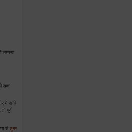
ी समस्या
े तत्व
र में पानी
 गुर्दे
समय से
शुगर