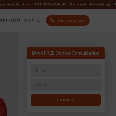
da doctors -
+91 9266714040
| No travel, No waiting – Consu
E REMEDIES
SHOP
+91 9266714040
Book FREE Doctor Consultation