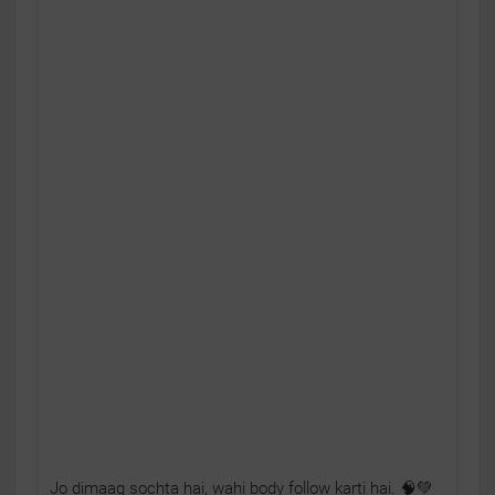
Jo dimaag sochta hai, wahi body follow karti hai. 🧠💚