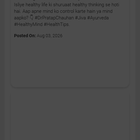
Isliye healthy life ki shuruaat healthy thinking se hoti
hai. Aap apne mind ko control karte hain ya mind
aapko? 👇 #DrPratapChauhan #Jiva #Ayurveda
#HealthyMind #HealthTips.
Posted On:
Aug 03, 2026