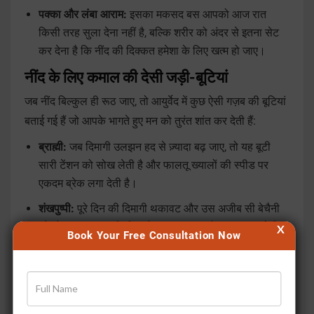
पक्का और लंबा आराम:
इसका मकसद बस आपको आज रात
किसी तरह सुला देना नहीं है, बल्कि शरीर को अंदर से इतना सेट
कर देना है कि नींद की दिक्कत हमेशा के लिए खत्म हो जाए।
नींद के लिए कमाल की देसी जड़ी-बूटियां
जब नींद बिल्कुल ही रूठ जाए, तो आयुर्वेद में कुछ ऐसी गज़ब की बूटियां
बताई गई हैं जो आपके भागते हुए मन को तुरंत शांत कर देती हैं:
ब्राह्मी:
जब दिमागी उलझन हद से ज़्यादा बढ़ जाए, तो यह बूटी
सारी टेंशन को सोख लेती है और फालतू ख्यालों की स्पीड पर
एकदम ब्रेक लगा देती है।
शंखपुष्पी:
पूरे दिन की दिमागी थकावट और उस अजीब सी बेचैनी
को धोकर, यह आपकी नींद को एकदम गहरा और पक्का कर देती
X
Book Your Free Consultation Now
है।
अश्वगंधा:
अगर आपका शरीर अंदर से बिल्कुल कमज़ोर पड़ चुका
है, तो यह आपकी नस-नस का तनाव खींच लेती है और एक बहुत ही
मीठी नींद लाती है।