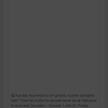
🤔 Kya aap Ayurveda ko sirf gharelu nuskhe samajhte
hain? Time hai myths ko decode karne ka! 🌿 Welcome
to Ayurveda Decoded – Episode 1 with Dr. Pratap