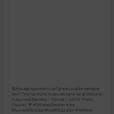
🤔 Kya aap Ayurveda ko sirf gharelu nuskhe samajhte
hain? Time hai myths ko decode karne ka! 🌿 Welcome
to Ayurveda Decoded – Episode 1 with Dr. Pratap
Chauhan. 💚 #DrPratapChauhan #Jiva
#AyurvedaDecoded #HealthEducation #Wellness