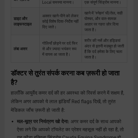
Local समस्या मानना।
एक संपूर्ण सिंड्रोम मानना।
खाने में 'स्नेहन' घी/तेल, सही
अक्सर खाने-पीने को लेकर
डाइट और
पोश्चर, और वात-शामक
कोई विशेष दिशा-निर्देश नहीं
लाइफस्टाइल
आहार पर गहरा ज़ोर दिया
दिए जाते।
जाता है।
शरीर की नसें और हड्डियां
गोलियाँ छोड़ने पर दर्द फिर
अंदर से इतनी मज़बूत हो जाती
लंबा असर
से और ज़्यादा भयंकर रूप
हैं कि दर्द हमेशा के लिए चला
में वापस आ जाता है।
जाता है।
डॉक्टर से तुरंत संपर्क करना कब ज़रूरी हो जाता
है?
हालाँकि आयुर्वेद कमर दर्द की हर अवस्था को रिवर्स करने में सक्षम है,
लेकिन अगर आपको ये लाल झंडियाँ Red flags दिखें, तो तुरंत
मेडिकल जाँच ज़रूरी हो जाती है:
मल-मूत्र पर नियंत्रण खो देना:
अगर कमर दर्द के साथ आपको
ऐसा लगे कि आपको टॉयलेट का प्रेशर महसूस नहीं हो रहा है, तो
यह कौडा इक्विना सिंड्रोम Cauda Equina Syndrome हो