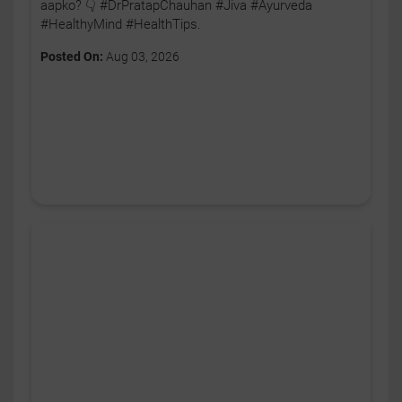
aapko? 👇 #DrPratapChauhan #Jiva #Ayurveda
#HealthyMind #HealthTips.
Posted On:
Aug 03, 2026