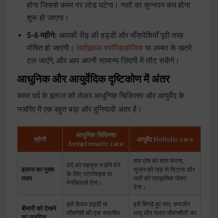
होगा जिससे कमर पर लोड घटेगा। नसों का सुन्नपन कम होना
शुरू हो जाएगा।
5-6 महीने:
आपकी रीढ़ की हड्डी और माँसपेशियाँ पूरी तरह
पोषित हो जाएंगी।
सर्वाइकल स्पॉन्डिलोसिस
या लम्बर के खतरे
टल जाएंगे, और आप अपनी सामान्य ज़िंदगी में लौट सकेंगे।
आधुनिक और आयुर्वेदिक दृष्टिकोण में अंतर
कमर दर्द के इलाज को लेकर आधुनिक चिकित्सा और आयुर्वेद के
नज़रिए में एक बहुत बड़ा और बुनियादी अंतर है।
आधुनिक चिकित्सा
श्रेणी
आयुर्वेद Holistic care
Symptomatic care
वात दोष को शांत करना,
दर्द को महसूस न होने देने
इलाज का मुख्य
सूजन को जड़ से मिटाना और
के लिए स्टेरॉयड्स या
लक्ष्य
नसों को प्राकृतिक पोषण
पेनकिलर्स देना।
देना।
इसे केवल हड्डी या
इसे बिगड़े हुए वात, कमज़ोर
बीमारी को देखने
माँसपेशी की एक स्थानीय
धातु और ग़लत जीवनशैली का
का नज़रिया