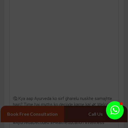
🤔 Kya aap Ayurveda ko sirf gharelu nuskhe samajhte
hain? Time hai myths ko decode karne ka! 🌿 Welcome
to Ayurveda Decoded – Episode 1 with Dr. Pratap
Book Free Consultation
Call Us
Chauhan. 💚 #DrPratapChauhan #Jiva
#AyurvedaDecoded #HealthEducation #Wellness