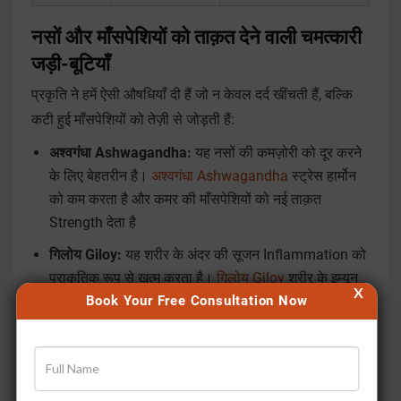
नसों और माँसपेशियों को ताक़त देने वाली चमत्कारी
जड़ी-बूटियाँ
प्रकृति ने हमें ऐसी औषधियाँ दी हैं जो न केवल दर्द खींचती हैं, बल्कि
कटी हुई माँसपेशियों को तेज़ी से जोड़ती हैं:
अश्वगंधा Ashwagandha:
यह नसों की कमज़ोरी को दूर करने
के लिए बेहतरीन है।
अश्वगंधा Ashwagandha
स्ट्रेस हार्मोन
को कम करता है और कमर की माँसपेशियों को नई ताक़त
Strength देता है
गिलोय Giloy:
यह शरीर के अंदर की सूजन Inflammation को
प्राकृतिक रूप से खत्म करता है।
गिलोय Giloy
शरीर के इम्यून
X
Book Your Free Consultation Now
रिस्पॉन्स को ठीक करके दर्द की तीव्रता घटाता है
दशमूल Dashmoola:
दस जड़ी-बूटियों का यह मिश्रण वात दोष
का सबसे बड़ा दुश्मन है। यह कड़क हो चुकी नसों और माँसपेशियों
को मुलायम बनाता है