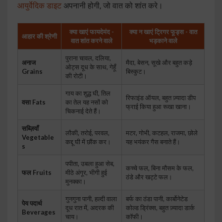
आयुर्वेदिक डाइट
अपनानी होगी, जो वात को शांत करे।
क्या खाएं फायदेमंद -
क्या न खाएं ट्रिगर फूड्स - वात
आहार की श्रेणी
वात शांत करने वाले
भड़काने वाले
पुराना चावल, दलिया,
अनाज
मैदा, बेसन, सूखे और बहुत कड़े
ओट्स दूध के साथ, गेहूँ
Grains
बिस्कुट।
की रोटी।
गाय का शुद्ध घी, तिल
रिफाइंड ऑयल, बहुत ज़्यादा डीप
वसा Fats
का तेल यह नसों को
फ्राई किया हुआ रूखा खाना।
चिकनाई देते हैं।
सब्ज़ियाँ
लौकी, तरोई, परवल,
मटर, गोभी, कटहल, राजमा, छोले
Vegetable
कद्दू घी में छौंक कर।
यह भयंकर गैस बनाते हैं।
s
पपीता, उबला हुआ सेब,
कच्चे फल, बिना मौसम के फल,
फल Fruits
मीठे अंगूर, भीगी हुई
ठंडे और खट्टे फल।
मुनक्का।
गुनगुना पानी, हल्दी वाला
बर्फ का ठंडा पानी, कार्बोनेटेड
पेय पदार्थ
दूध रात में, अदरक की
कोल्ड ड्रिंक्स, बहुत ज़्यादा डार्क
Beverages
चाय।
कॉफी।