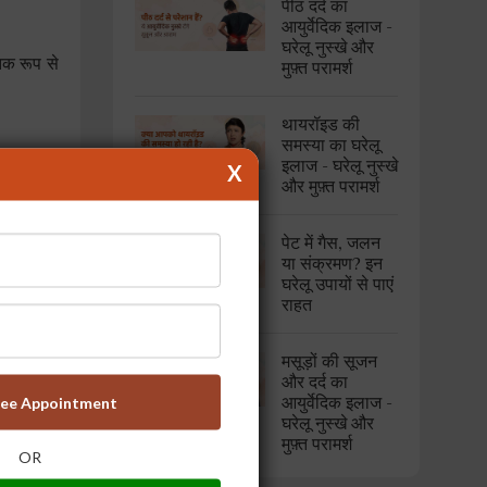
पीठ दर्द का
आयुर्वेदिक इलाज -
घरेलू नुस्खे और
तिक रूप से
मुफ़्त परामर्श
थायरॉइड की
समस्या का घरेलू
इलाज - घरेलू नुस्खे
X
और मुफ़्त परामर्श
पेट में गैस, जलन
या संक्रमण? इन
घरेलू उपायों से पाएं
राहत
ं तो त्वचा
मसूड़ों की सूजन
और दर्द का
ree Appointment
आयुर्वेदिक इलाज -
घरेलू नुस्खे और
मुफ़्त परामर्श
OR
चुरल ग्लो