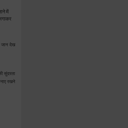
े में
र लगाकर
ई जान देख
की सुंदरता
बनाए रखने