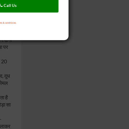
Call Us
ने से
ms & conditions.
क चेहरे
इन दोनों
चा पर
र 20
द, दूध
 कोमल
ता है
ड़ा सा
-
मिलाकर