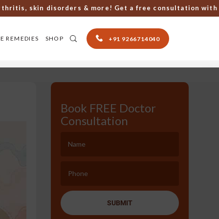
is, skin disorders & more! Get a free consultation with Top 
E REMEDIES
SHOP
+91 9266714040
Book FREE Doctor
Consultation
SUBMIT