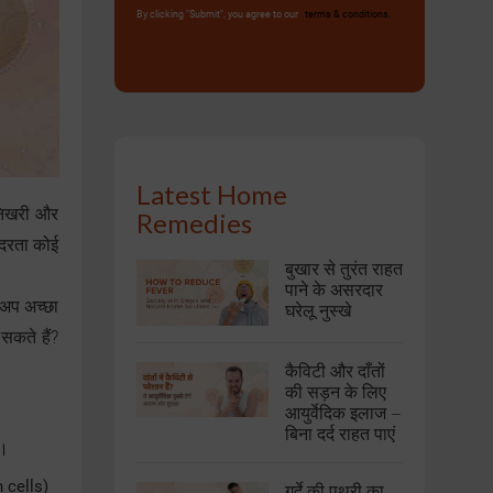
By clicking "Submit", you agree to our
terms & conditions.
Latest Home
 निखरी और
Remedies
ंदरता कोई
बुखार से तुरंत राहत
पाने के असरदार
कअप अच्छा
घरेलू नुस्खे
सकते हैं?
कैविटी और दाँतों
की सड़न के लिए
आयुर्वेदिक इलाज –
बिना दर्द राहत पाएं
ै।
in cells)
गुर्दे की पथरी का