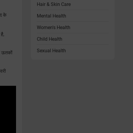
Hair & Skin Care
द के
Mental Health
Women's Health
है,
Child Health
Sexual Health
य ऊतकों
Heart Health
मारी
Endocrine Disorders
Other Health Problems
Health & Wellness Products
Diet & Lifestyle
Videos