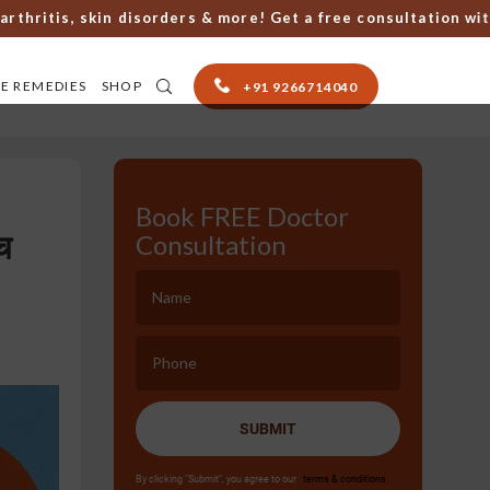
tis, skin disorders & more! Get a free consultation with To
E REMEDIES
SHOP
+91 9266714040
Book FREE Doctor
च
Consultation
SUBMIT
By clicking "Submit", you agree to our
terms & conditions.