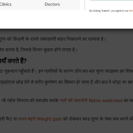
Clinics
Doctors
 ऊर्जा की कमी और
क्रोनिक फटीग Chronic Fatigue
महसूस होना।
By clicking "Submit", you agree to our
ter
री के कारण
हाथ-पैरों में सुन्नपन Tingling sensation
और सुइयाँ चुभने जैसा अ
गर को किडनी के रास्ते जबरदस्ती बाहर निकालने का प्रयास है।
ावित करता है, जिससे विजन धुंधला होने लगता है।
ाँ करते हैं?
दा नुकसान पहुँचाते हैं। इन गलतियों के कारण लोग बार-बार शुगर स्पाइक्स का शिकार
ाइड्रेट्स छोड़ देने से शरीर कुपोषण का शिकार हो जाता है और बाद में थोड़ा सा खा
, जो नर्वस सिस्टम को कमज़ोर करके
नसों की कमजोरी Nerve weakness
का क
हरी फैट या
वजन बढ़ने Weight gain
को रोककर ब्लड शुगर के नंबर कम करने की ह