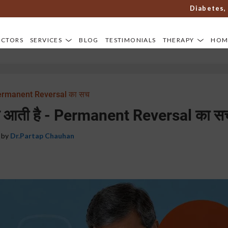
Diabetes, arthri
OCTORS
SERVICES
BLOG
TESTIMONIALS
THERAPY
HOM
- Permanent Reversal का सच
ापस आती है - Permanent Reversal का स
 by
Dr.Partap Chauhan