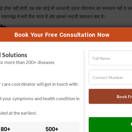
जड़ें ठीक नहीं होतीं, तब तक कोई भी अस्थायी उपाय जीवनभर का समाधान नहीं दे 
्रव्यूह में क्यों फँस जाता है और इसका स्थायी समाधान क्या है।
है?
Book Your Free Consultation Now
ोल करते हैं, तो वह केवल एक बाहरी नियंत्रण होता है। जैसे ही आप उस सख्त रूट
 Solutions
टाकर सेल्स में धकेलती हैं, लेकिन
इंसुलिन रेजिस्टेंस Insulin Resistance
की म
for more than 200+ diseases
र हो जाती है।
ग्नि Digestive Fire ठीक नहीं होती, शरीर भोजन से बनने वाले ग्लूकोज का स
िटीज Type 1 and Type 2 Diabetes
में से कुछ भी हो।
r care coordinator will get in touch with
tress
और कोर्टिसोल हार्मोन का बढ़ना शुगर लेवल को रातों-रात बढ़ा देता है, जिसे स
Book F
d your symptoms and health condition in
जा सकता।
ते हैं?
led at the earliest.
गंभीर संकेत देने लगता है। अगर इन खामोश अलार्म्स को नज़रअंदाज़ किया जाए, तो
80+
500+