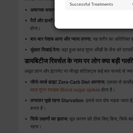
Successful Treatments
अचानक थकान और कमजोरी:
पर्याप्त नींद के बाद भी शरीर में
पैरों और हाथों में झुनझुनी:
नसों में ग्लूकोज के जमाव और कमज़ो
होना।
बार-बार पेशाब आना और प्यास लगना:
यह शरीर का अतिरिक्त शु
धुंधला दिखाई देना:
बढ़ा हुआ ब्लड शुगर आँखों के लेंस को प्रभ
डायबिटीज रिवर्सल के नाम पर लोग क्या बड़ी गलतिय
अधूरा ज्ञान और इंटरनेट पर मौजूद शॉर्टकट्स कई बार फायदे से ज्या
जीरो-कार्ब डाइट Zero-Carb Diet अपनाना:
एकदम से कार्बोह
ब्लड शुगर स्पाइक Blood sugar spikes
होता है।
लगातार भूखे रहना Starvation:
इससे वात दोष भड़क जाता है
बनता है।
सिर्फ लक्षणों का इलाज:
मूल कारण को ठीक किए बिना, सिर्फ बा
रहना।