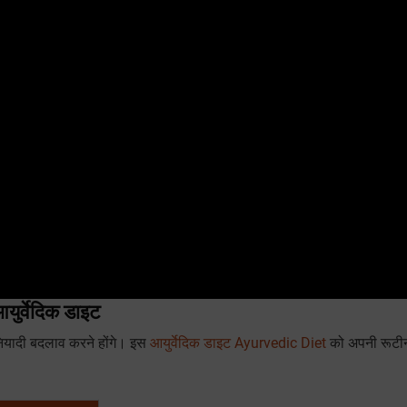
युर्वेदिक डाइट
ियादी बदलाव करने होंगे। इस
आयुर्वेदिक डाइट Ayurvedic Diet
को अपनी रूटी