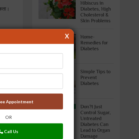
Hibiscus in
सकता।
Diabetes, High
Cholesterol &
Skin Problems
X
Home-
ीन से
Remedies for
Diabetes
ूल
Simple Tips to
Prevent
ही से
Diabetes
िर्फ
ree Appointment
Don?t Just
Control Sugar,
OR
Untreated
Diabetes Can
 यह नर्वस
Lead to Organ
Call Us
Damage