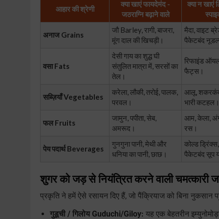
क्या खाएं फायदेमंद -
क्या न खाएं 
आहार की श्रेणी
जठराग्नि बढ़ाने वाले
स्पाइ
जौ Barley, रागी, बाजरा,
मैदा, वाइट ब्
अनाज Grains
मूंग दाल की खिचड़ी।
पैकेटबंद नूड
देसी गाय का शुद्ध घी
रिफाइंड ऑयल,
वसा Fats
संतुलित मात्रा में, सरसों का
फैट्स।
तेल।
करेला, लौकी, तरोई, पालक,
आलू, शकरकंद 
सब्ज़ियाँ Vegetables
परवल।
भारी कटहल
जामुन, पपीता, सेब,
आम, केला, अंग
फल Fruits
अमरूद।
रस।
गुनगुना पानी, मेथी और
कोल्ड ड्रिंक्स
पेय पदार्थ Beverages
धनिया का पानी, छाछ।
पैकेटबंद सूप 
शुगर को जड़ से नियंत्रित करने वाली चमत्कारी जड
प्रकृति ने हमें ऐसे रसायन दिए हैं, जो पैंक्रियाज को बिना नुकसान प
गुडूची / गिलोय Guduchi/Giloy:
यह एक बेहतरीन इम्युनोमोड्