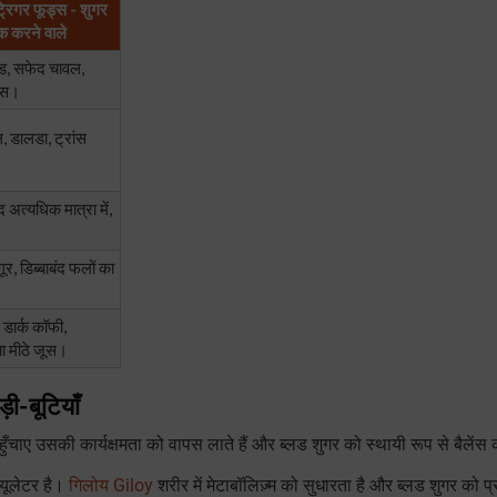
ट्रिगर फूड्स - शुगर
क करने वाले
रेड, सफेद चावल,
ल्स।
 डालडा, ट्रांस
अत्यधिक मात्रा में,
।
ूर, डिब्बाबंद फलों का
, डार्क कॉफी,
या मीठे जूस।
़ी-बूटियाँ
हुँचाए उसकी कार्यक्षमता को वापस लाते हैं और ब्लड शुगर को स्थायी रूप से बैलेंस कर
यूलेटर है।
गिलोय Giloy
शरीर में मेटाबॉलिज़्म को सुधारता है और ब्लड शुगर को प