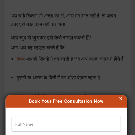
आप चाहे कितना भी अच्छा खा लें, अगर मन शांत नहीं है, तो पाचन
तंत्र पूरी तरह काम नहीं कर पाता।
आप खुद से जुड़कर इसे कैसे समझ सकते हैं?
अगर आप यह महसूस करते हैं कि
कब्ज़
आपकी ज़िंदगी में तब बढ़ती है जब आप ज़्यादा तनाव में होते हैं
छुट्टी या आराम के दिनों में पेट थोड़ा बेहतर रहता है
चिंता कम होते ही
पाचन भी सुधरने लगता है
X
Book Your Free Consultation Now
तो यह साफ़ संकेत है कि आपकी कब्ज़ का रिश्ता तनाव और चिंता से
गहराई से जुड़ा हुआ है।