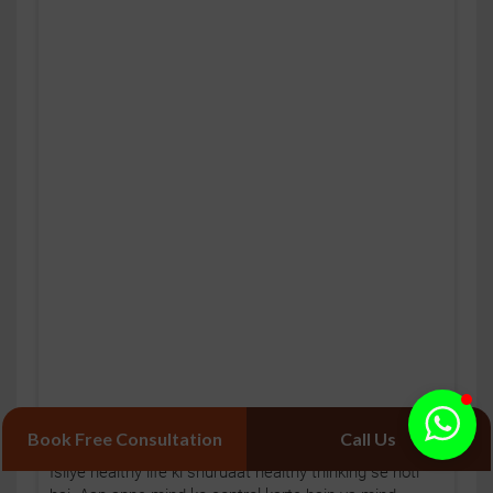
Book Free Consultation
Call Us
Jo dimaag sochta hai, wahi body follow karti hai. 🧠💚
Isliye healthy life ki shuruaat healthy thinking se hoti