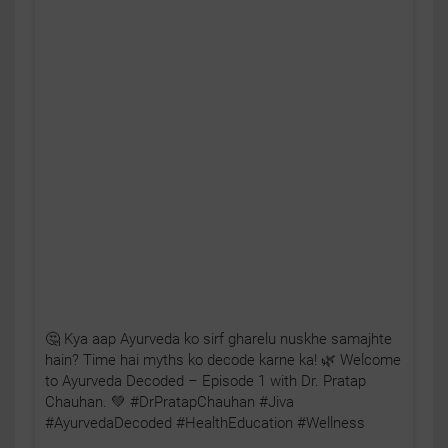
🤔 Kya aap Ayurveda ko sirf gharelu nuskhe samajhte
hain? Time hai myths ko decode karne ka! 🌿 Welcome
to Ayurveda Decoded – Episode 1 with Dr. Pratap
Chauhan. 💚 #DrPratapChauhan #Jiva
#AyurvedaDecoded #HealthEducation #Wellness