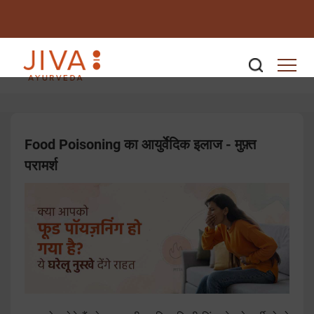
Food Poisoning का आयुर्वेदिक इलाज - मुफ़्त
परामर्श