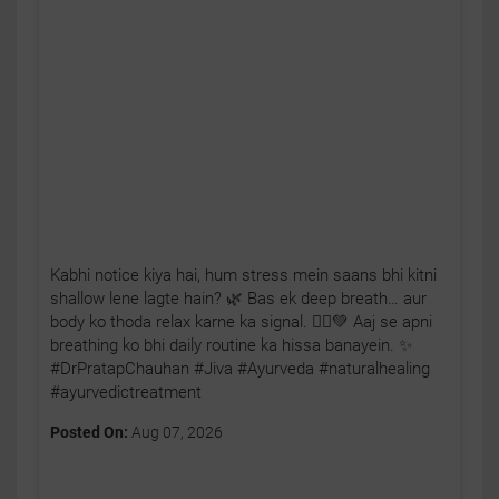
Kabhi notice kiya hai, hum stress mein saans bhi kitni
shallow lene lagte hain? 🌿 Bas ek deep breath… aur
body ko thoda relax karne ka signal. 🧘‍♂️💚 Aaj se apni
breathing ko bhi daily routine ka hissa banayein. ✨
#DrPratapChauhan #Jiva #Ayurveda #naturalhealing
#ayurvedictreatment
Posted On:
Aug 07, 2026