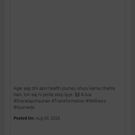
Agar aap bhi apni health journey shuru karna chahte
hain, toh aaj hi pehla step lijiye. 🙌 #Jiva
#Drpratapchauhan #Transformation #Wellness
#Ayurveda
Posted On:
Aug 06, 2026