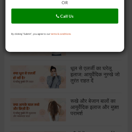
कैविटी और दाँतों की सड़न
OR
के लिए आयुर्वेदिक इलाज –
बिना दर्द राहत पाएं
Call Us
गुर्दे की पथरी का आयुर्वेदिक
By clicking "Submit", you agree to our
terms & conditions.
इलाज: आज़माएं ये असरदार
घरेलू नुस्खे
धूल से एलर्जी का घरेलू
इलाज: आयुर्वेदिक नुस्खे जो
तुरंत राहत दें
रूखे और बेजान बालों का
आयुर्वेदिक इलाज और मुफ़्त
परामर्श