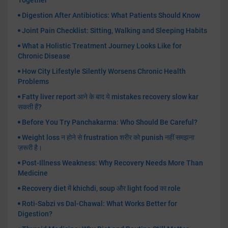
Digestion After Antibiotics: What Patients Should Know
Joint Pain Checklist: Sitting, Walking and Sleeping Habits
What a Holistic Treatment Journey Looks Like for
Chronic Disease
How City Lifestyle Silently Worsens Chronic Health
Problems
Fatty liver report आने के बाद ये mistakes recovery slow kar
सकती हैं?
Before You Try Panchakarma: Who Should Be Careful?
Weight loss न होने से frustration शरीर को punish नहीं समझना
ज़रूरी है।
Post-Illness Weakness: Why Recovery Needs More Than
Medicine
Recovery diet में khichdi, soup और light food का role
Roti-Sabzi vs Dal-Chawal: What Works Better for
Digestion?