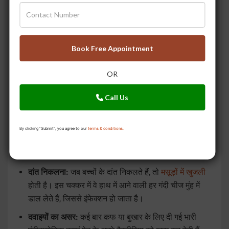
कटे हुए फल:
बाज़ार में खुले रखे कटे हुए तरबूज या पपीते पर
मक्खियाँ बैठती हैं, जो दस्त का मुख्य कारण हैं।
मौसम के अलावा बच्चों को दस्त होने की और क्या
Book Free Appointment
वजहें हैं?
OR
सिर्फ गर्मी या मौसम बदलना ही नहीं, बच्चों में दस्त (लूज मोशन) के पीछे
कुछ और भी ज़रूरी कारण हो सकते हैं:
Call Us
रोटावायरस:
5 साल से छोटे बच्चों में गंभीर दस्त और उल्टी की
सबसे बड़ी वजह यही वायरस होता है।
By clicking "Submit", you agree to our
terms & conditions.
फूड पॉइजनिंग:
अगर बच्चे ने गलती से भी कोई दूषित, खुला या
पुराना खाना खा लिया है, तो पेट तुरंत खराब हो जाता है।
दांत निकलना:
जब बच्चों के दांत निकलते हैं, तो
मसूड़ों में खुजली
होती है। इस चक्कर में वे हाथ में आने वाली हर गंदी चीज मुंह में
डाल लेते हैं, जिससे इंफेक्शन हो जाता है।
दवाइयों का असर:
कई बार कफ या बुखार के लिए दी गई भारी