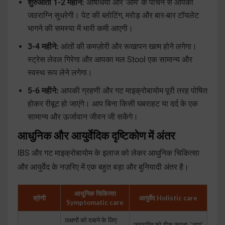
शुरुआती 1-2 महीने:
औषधियों और 'आम' के पाचन से आपकी
जठराग्नि सुधरेगी। पेट की ब्लोटिंग, मरोड़ और बार-बार टॉयलेट
भागने की समस्या में भारी कमी आएगी।
3-4 महीने:
आंतों की कमज़ोरी और रूखापन खत्म होने लगेगा।
स्ट्रेस लेवल गिरेगा और आपका मल Stool एक सामान्य और
स्वस्थ रूप लेने लगेगा।
5-6 महीने:
आपकी ग्रहणी और गट माइक्रोबायोम पूरी तरह पोषित
होकर रीबूट हो जाएंगे। आप बिना किसी घबराहट या दर्द के एक
सामान्य और ऊर्जावान जीवन जी सकेंगे।
आधुनिक और आयुर्वेदिक दृष्टिकोण में अंतर
IBS और गट माइक्रोबायोम के इलाज को लेकर आधुनिक चिकित्सा
और आयुर्वेद के नज़रिए में एक बहुत बड़ा और बुनियादी अंतर है।
आधुनिक चिकित्सा
श्रेणी
आयुर्वेद Holistic care
Symptomatic care
लक्षणों को दबाने के लिए
जठराग्नि को ठीक करना, 'आम'