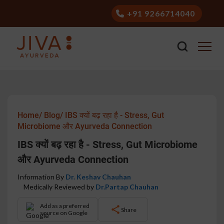
+91 9266714040
Home/
Blog/
IBS क्यों बढ़ रहा है - Stress, Gut
Microbiome और Ayurveda Connection
IBS क्यों बढ़ रहा है - Stress, Gut Microbiome
और Ayurveda Connection
Information By
Dr. Keshav Chauhan
Medically Reviewed by
Dr.Partap Chauhan
Add as a preferred
Share
source on Google