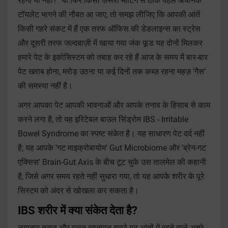
रहेगा या नहीं?" या फिर किसी ज़रूरी मीटिंग से ठीक पहले अचानक
टॉयलेट भागने की नौबत आ जाए, तो समझ लीजिए कि आपकी आंतें
किसी गहरे संकट में हैं एक तरफ ऑफिस की डेडलाइन्स का स्ट्रेस
और दूसरी तरफ जल्दबाज़ी में खाया गया जंक फूड यह दोनों मिलकर
हमारे पेट के इकोसिस्टम को तबाह कर रहे हैं आज के समय में बार-बार
पेट खराब होना, मरोड़ उठना या कई दिनों तक कब्ज़ रहना महज़ 'गैस'
की समस्या नहीं है।
अगर आपका पेट आपकी भावनाओं और आपके तनाव के हिसाब से काम
करने लगा है, तो यह इरिटेबल बाउल सिंड्रोम IBS - Irritable
Bowel Syndrome का स्पष्ट संकेत है। यह साधारण पेट दर्द नहीं
है; यह आपके 'गट माइक्रोबायोम' Gut Microbiome और 'ब्रेन-गट
एक्सिस' Brain-Gut Axis के बीच टूट चुके उस तालमेल की कहानी
है, जिसे अगर समय रहते नहीं सुधारा गया, तो यह आपके शरीर के पूरे
सिस्टम को अंदर से खोखला कर सकता है।
IBS शरीर में क्या संकेत देता है?
लगातार तनाव और गलत खानपान हमारे गट आंतों में रहने वाले अच्छे