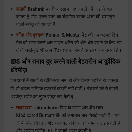
ब्राह्मी
Brahmi:
यह मेध्य रसायन एंग्जायटी को जड़ से खत्म
करता है और 'प्राण वात' को कंट्रोल करके आंतों की घबराहट
वाली मरोड़ को रोकता है।
सौंफ और मुस्तका
Fennel & Musta:
पेट की भयंकर ब्लोटिंग
गैस को खत्म करने और पाचन अग्नि को धीरे-धीरे बढ़ाने के लिए यह
दोनों जड़ी-बूटियाँ 'आम' Toxins का सबसे अच्छा पाचन करती हैं।
IBS और तनाव दूर करने वाली बेहतरीन आयुर्वेदिक
थेरेपीज़
जब आंतों में सालों से टॉक्सिन्स जमा हों और दिमाग स्ट्रेस से जकड़ा
हो, तो केवल मौखिक दवाइयाँ काफी नहीं होतीं। पंचकर्म की ये बाहरी
थेरेपीज़ शरीर को तुरंत रीबूट कर देती हैं:
तक्रधारा
Takradhara:
सिर के ऊपर औषधीय छाछ
Medicated Buttermilk की लगातार धार गिराई जाती है। यह
सीधे नर्वस सिस्टम और ब्रेन-गट एक्सिस को भयंकर ठंडक देती है
और स्ट्रेस-प्रेरित IBS में जादुई असर करती है।