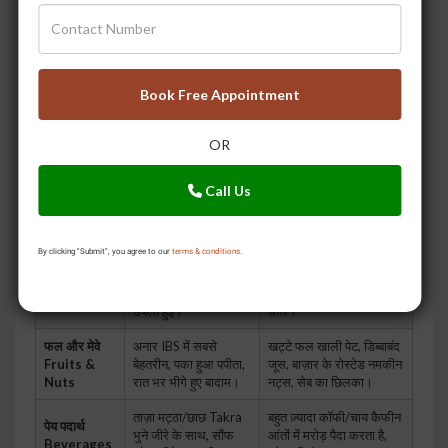
शामिल करें।
क्या खाएं फायदेमंद - आंतों
क्या न खाएं ट्रिगर फूड्स -
आहार की श्रेणी
को शांत करने वाले और
माइक्रोबायोम बिगाड़ने वाले
Book Free Appointment
सुपाच्य
पुराना चावल, मूंग दाल की
वाइट ब्रेड, मैदा, पैकेटबंद
अनाज
OR
खिचड़ी, दलिया, जई
नूडल्स, पिज़्ज़ा, बेकरी
Grains
Oats।
प्रोडक्ट्स।
Call Us
देसी गाय का शुद्ध घी आंतों
किसी भी प्रकार का रिफाइंड
वसा Fats
की परत के लिए अमृत,
तेल, बहुत अधिक मक्खन, भारी
नारियल तेल।
चीज़ Cheese।
By clicking "Submit", you agree to our
terms & conditions.
लौकी, तरोई, कद्दू, परवल
कच्चा सलाद, पत्तागोभी,
सब्ज़ियाँ
सभी अच्छी तरह पकी और
फूलगोभी, शिमला मिर्च, राजमा,
Vegetables
उबली हुई।
छोले।
फल और मेवे
अनार IBS में सबसे
खट्टे फल खाली पेट, डिब्बाबंद
Fruits &
बेहतरीन, पका हुआ पपीता,
जूस, बाज़ार के रोस्टेड नमकीन
Nuts
रात भर भीगे हुए बादाम।
नट्स, सेब का छिलका।
ताज़ा मट्ठा/छाछ Takra
बहुत ज़्यादा कॉफी/चाय कैफीन
पेय पदार्थ
भुने जीरे के साथ, सौंफ
आंतों में मरोड़ पैदा करता है,
Beverages