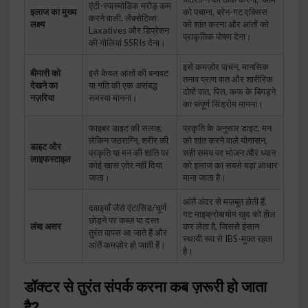
एंटी-स्पास्मोडिक मरोड़ कम
इलाज का मुख्य
को पचाना, ब्रेन-गट एक्सिस
करने वाली, लैक्सेटिव्स
लक्ष्य
को शांत करना और आंतों को
Laxatives और डिप्रेशन
प्राकृतिक पोषण देना।
की गोलियां SSRIs देना।
इसे कमज़ोर पाचन, मानसिक
बीमारी को
इसे केवल आंतों की बनावट
तनाव प्राण वात और शारीरिक
देखने का
या गति की एक असंबद्ध
दोषों वात, पित्त, कफ के बिगड़ने
नज़रिया
समस्या मानना।
का संपूर्ण सिंड्रोम मानना।
फाइबर डाइट की सलाह,
प्रकृति के अनुसार डाइट, मन
लेकिन जठराग्नि, शरीर की
को शांत करने वाले योगासन,
डाइट और
प्रकृति या मन की शांति पर
सही समय पर भोजन और ध्यान
लाइफस्टाइल
कोई खास ज़ोर नहीं दिया
को इलाज का सबसे बड़ा आधार
जाता।
माना जाता है।
आंतें अंदर से मज़बूत होती हैं,
दवाइयाँ जैसे एंटासिड/चूर्ण
गट माइक्रोबायोम खुद को हील
छोड़ने पर कब्ज़ या दस्त
लंबा असर
कर लेता है, जिससे इंसान
तुरंत वापस आ जाते हैं और
स्थायी रूप से IBS-मुक्त रहता
आंतें कमज़ोर हो जाती हैं।
है।
डॉक्टर से तुरंत संपर्क करना कब ज़रूरी हो जाता
है?